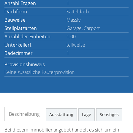
Anzahl Etagen
1
Dachform
Satteldach
Bauweise
Massiv
Stellplatzarten
Garage, Carport
Anzahl der Einheiten
1.00
Unterkellert
teilweise
Badezimmer
1
Provisionshinweis
Keine zusätzliche Käuferprovision
Beschreibung
Ausstattung
Lage
Sonstiges
Bei diesem Immobilienangebot handelt es sich um ein