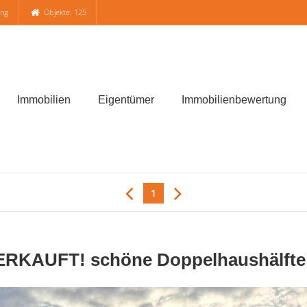
ung
Objekte: 125
Immobilien
Eigentümer
Immobilienbewertung
1
KAUFT! schöne Doppelhaushälfte in