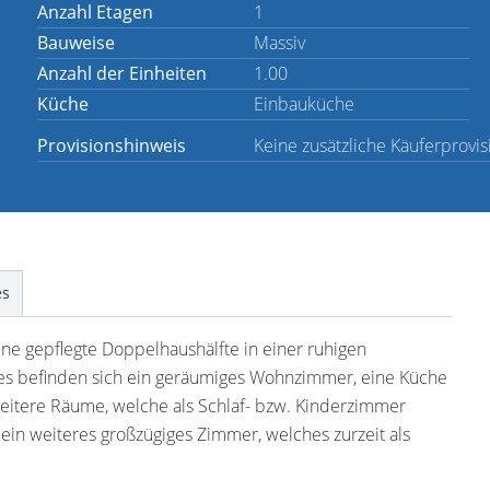
Anzahl Etagen
1
Bauweise
Massiv
Anzahl der Einheiten
1.00
Küche
Einbauküche
Provisionshinweis
Keine zusätzliche Käuferprovis
es
ne gepflegte Doppelhaushälfte in einer ruhigen
es befinden sich ein geräumiges Wohnzimmer, eine Küche
eitere Räume, welche als Schlaf- bzw. Kinderzimmer
in weiteres großzügiges Zimmer, welches zurzeit als