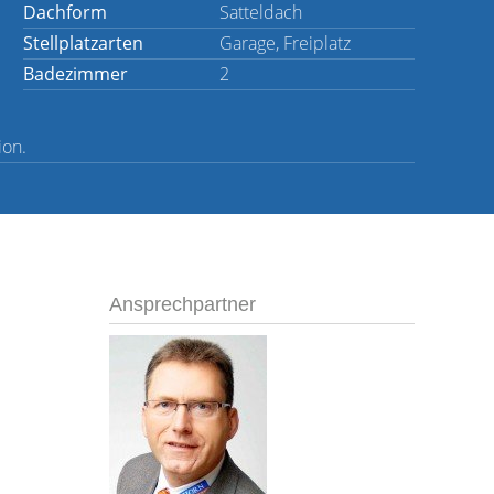
Dachform
Satteldach
Stellplatzarten
Garage, Freiplatz
Badezimmer
2
ion.
Ansprechpartner