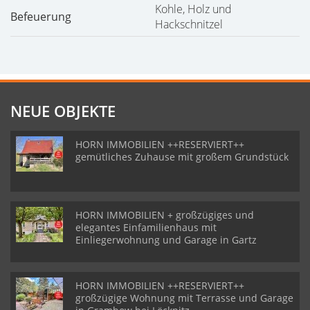
Kohle, Holz und
Befeuerung
Hackschnitzel
NEUE OBJEKTE
HORN IMMOBILIEN ++RESERVIERT++
gemütliches Zuhause mit großem Grundstück
HORN IMMOBILIEN + großzügiges und
elegantes Einfamilienhaus mit
Einliegerwohnung und Garage in Gartz
HORN IMMOBILIEN ++RESERVIERT++
großzügige Wohnung mit Terrasse und Garage