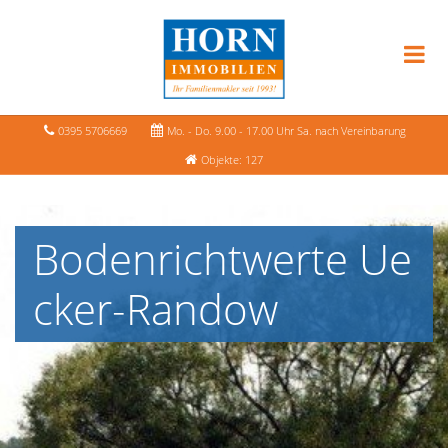
0395 5706669
Mo. - Do. 9.00 - 17.00 Uhr Sa. nach Vereinbarung
Objekte: 127
Bodenrichtwerte Ue
cker-Randow