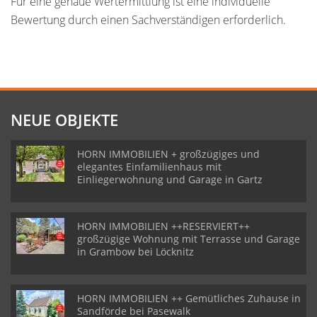
Für eine genaue Wertermittlung ist eine individuelle
Bewertung durch einen Sachverständigen erforderlich.
NEUE OBJEKTE
HORN IMMOBILIEN + großzügiges und
elegantes Einfamilienhaus mit
Einliegerwohnung und Garage in Gartz
HORN IMMOBILIEN ++RESERVIERT++
großzügige Wohnung mit Terrasse und Garage
in Grambow bei Löcknitz
HORN IMMOBILIEN ++ Gemütliches Zuhause in
Sandförde bei Pasewalk