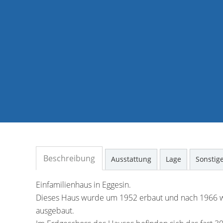
Beschreibung
Ausstattung
Lage
Sonstig
Einfamilienhaus in Eggesin.
Dieses Haus wurde um 1952 erbaut und nach 1966 
ausgebaut.