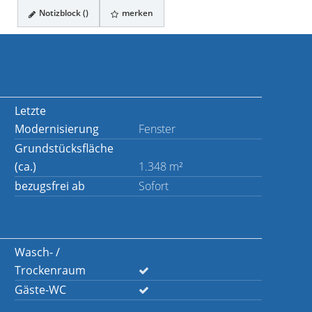
Notizblock (
)
merken
Letzte
Modernisierung
Fenster
Grundstücksfläche
(ca.)
1.348 m²
bezugsfrei ab
Sofort
Wasch- /
Trockenraum
Gäste-WC