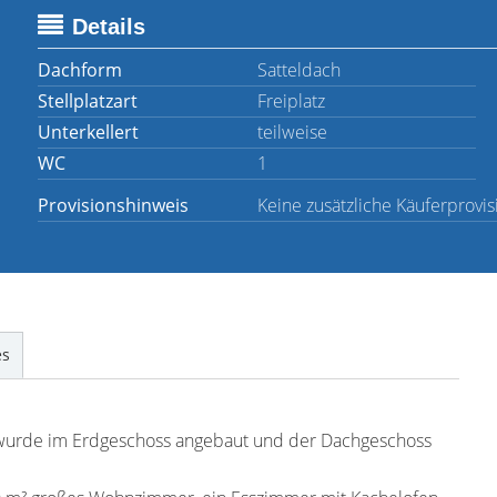
Details
Dachform
Satteldach
Stellplatzart
Freiplatz
Unterkellert
teilweise
WC
1
Provisionshinweis
Keine zusätzliche Käuferprovis
es
wurde im Erdgeschoss angebaut und der Dachgeschoss