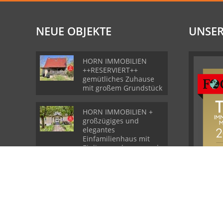
NEUE OBJEKTE
UNSER
HORN IMMOBILIEN
++RESERVIERT++
gemütliches Zuhause
mit großem Grundstück
HORN IMMOBILIEN +
großzügiges und
elegantes
Einfamilienhaus mit
Einliegerwohnung und
Garage in Gartz
HORN IMMOBILIEN
++RESERVIERT++
großzügige Wohnung
mit Terrasse und
Garage in Grambow bei
Löcknitz