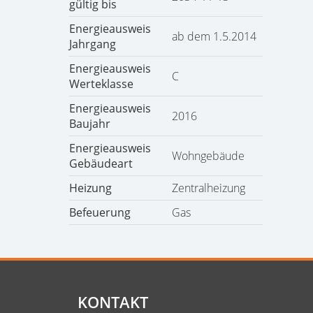
gültig bis
Energieausweis
ab dem 1.5.2014
Jahrgang
Energieausweis
C
Werteklasse
Energieausweis
2016
Baujahr
Energieausweis
Wohngebäude
Gebäudeart
Heizung
Zentralheizung
Befeuerung
Gas
KONTAKT