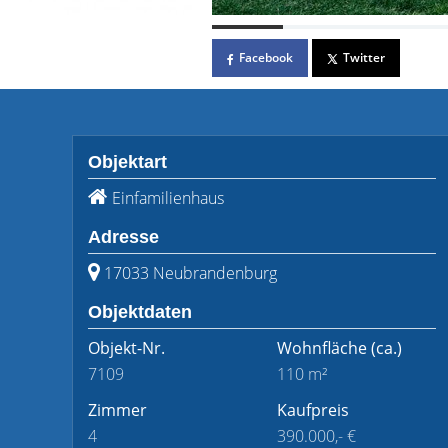
Facebook
Twitter
Objektart
Einfamilienhaus
Adresse
17033 Neubrandenburg
Objektdaten
Objekt-Nr.
Wohnfläche
(ca.)
7109
110 m²
Zimmer
Kaufpreis
4
390.000,- €