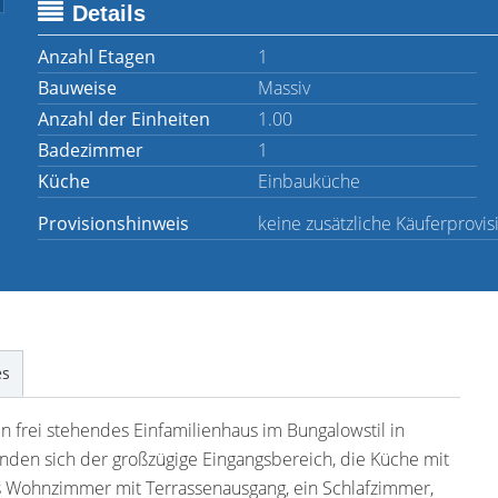
Details
Anzahl Etagen
1
Bauweise
Massiv
Anzahl der Einheiten
1.00
Badezimmer
1
Küche
Einbauküche
Provisionshinweis
keine zusätzliche Käuferprovis
es
 frei stehendes Einfamilienhaus im Bungalowstil in
den sich der großzügige Eingangsbereich, die Küche mit
s Wohnzimmer mit Terrassenausgang, ein Schlafzimmer,