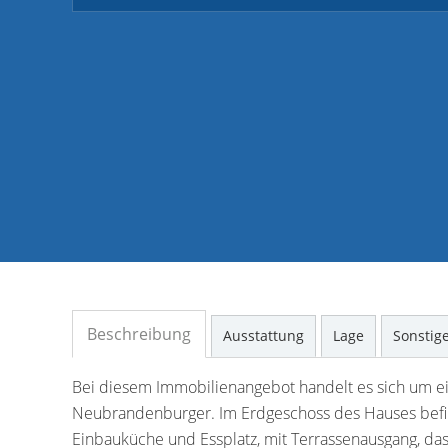
Beschreibung
Ausstattung
Lage
Sonstig
Bei diesem Immobilienangebot handelt es sich um ein
Neubrandenburger. Im Erdgeschoss des Hauses befin
Einbauküche und Essplatz, mit Terrassenausgang, da