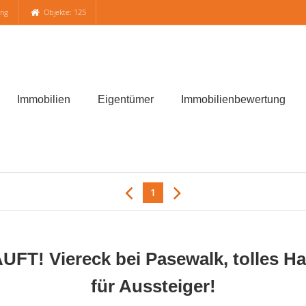
ung
Objekte: 125
Immobilien
Eigentümer
Immobilienbewertung
1
 Viereck bei Pasewalk, tolles Haus 
für Aussteiger!