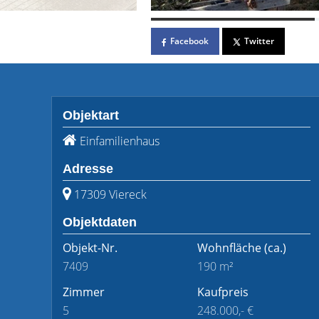
Facebook
Twitter
Objektart
Einfamilienhaus
Adresse
17309 Viereck
Objektdaten
Objekt-Nr.
Wohnfläche
(ca.)
7409
190 m²
Zimmer
Kaufpreis
5
248.000,- €