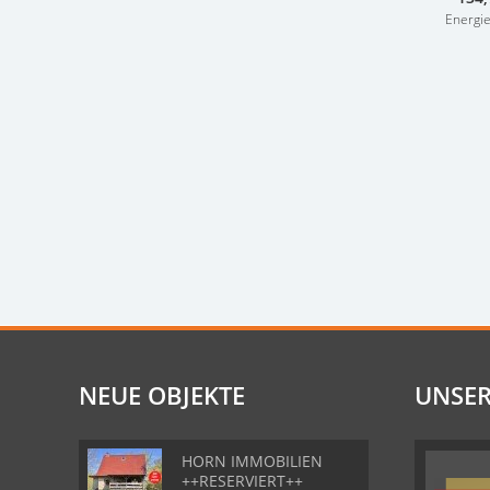
Energi
NEUE OBJEKTE
UNSER
HORN IMMOBILIEN
++RESERVIERT++