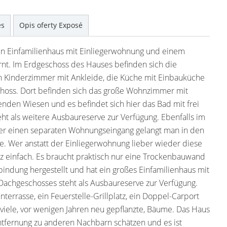
es
Opis oferty Exposé
in Einfamilienhaus mit Einliegerwohnung und einem
nt. Im Erdgeschoss des Hauses befinden sich die
Kinderzimmer mit Ankleide, die Küche mit Einbauküche
choss. Dort befinden sich das große Wohnzimmer mit
nden Wiesen und es befindet sich hier das Bad mit frei
 als weitere Ausbaureserve zur Verfügung. Ebenfalls im
ber einen separaten Wohnungseingang gelangt man in den
he. Wer anstatt der Einliegerwohnung lieber wieder diese
 einfach. Es braucht praktisch nur eine Trockenbauwand
indung hergestellt und hat ein großes Einfamilienhaus mit
Dachgeschosses steht als Ausbaureserve zur Verfügung.
errasse, ein Feuerstelle-Grillplatz, ein Doppel-Carport
 viele, vor wenigen Jahren neu gepflanzte, Bäume. Das Haus
e Entfernung zu anderen Nachbarn schätzen und es ist