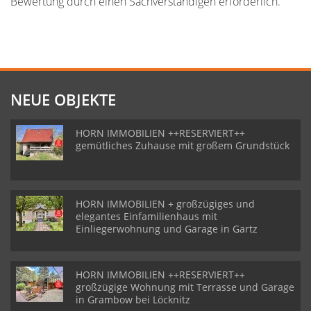
Bewertung durch einen Sachverständigen erforderlich.
NEUE OBJEKTE
HORN IMMOBILIEN ++RESERVIERT++
gemütliches Zuhause mit großem Grundstück
HORN IMMOBILIEN + großzügiges und
elegantes Einfamilienhaus mit
Einliegerwohnung und Garage in Gartz
HORN IMMOBILIEN ++RESERVIERT++
großzügige Wohnung mit Terrasse und Garage
in Grambow bei Löcknitz