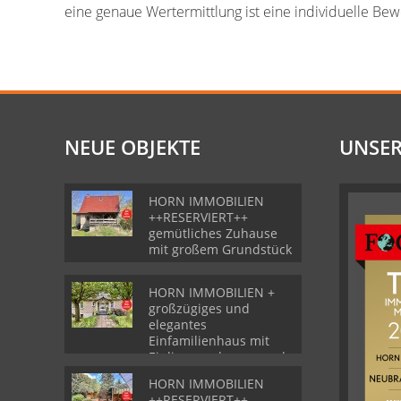
eine genaue Wertermittlung ist eine individuelle Be
NEUE OBJEKTE
UNSER
HORN IMMOBILIEN
++RESERVIERT++
gemütliches Zuhause
mit großem Grundstück
HORN IMMOBILIEN +
großzügiges und
elegantes
Einfamilienhaus mit
Einliegerwohnung und
Garage in Gartz
HORN IMMOBILIEN
++RESERVIERT++