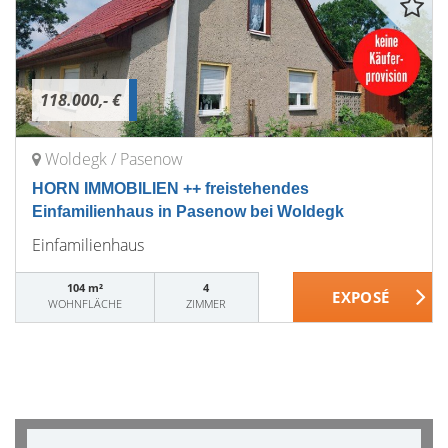
118.000,- €
Woldegk / Pasenow
HORN IMMOBILIEN ++ freistehendes
Einfamilienhaus in Pasenow bei Woldegk
Einfamilienhaus
104 m²
4
WOHNFLÄCHE
ZIMMER