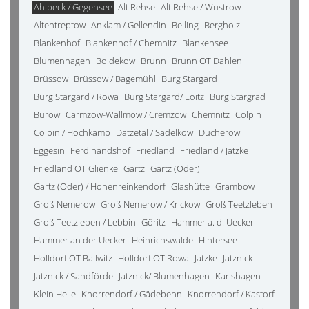
Ahlbeck / Gegensee
Alt Rehse
Alt Rehse / Wustrow
Altentreptow
Anklam / Gellendin
Belling
Bergholz
Blankenhof
Blankenhof / Chemnitz
Blankensee
Blumenhagen
Boldekow
Brunn
Brunn OT Dahlen
Brüssow
Brüssow / Bagemühl
Burg Stargard
Burg Stargard / Rowa
Burg Stargard/ Loitz
Burg Stargrad
Burow
Carmzow-Wallmow / Cremzow
Chemnitz
Cölpin
Cölpin / Hochkamp
Datzetal / Sadelkow
Ducherow
Eggesin
Ferdinandshof
Friedland
Friedland / Jatzke
Friedland OT Glienke
Gartz
Gartz (Oder)
Gartz (Oder) / Hohenreinkendorf
Glashütte
Grambow
Groß Nemerow
Groß Nemerow / Krickow
Groß Teetzleben
Groß Teetzleben / Lebbin
Göritz
Hammer a. d. Uecker
Hammer an der Uecker
Heinrichswalde
Hintersee
Holldorf OT Ballwitz
Holldorf OT Rowa
Jatzke
Jatznick
Jatznick / Sandförde
Jatznick/ Blumenhagen
Karlshagen
Klein Helle
Knorrendorf / Gädebehn
Knorrendorf / Kastorf