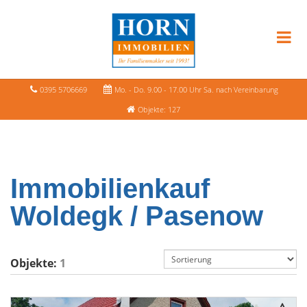
0395 5706669
Mo. - Do. 9.00 - 17.00 Uhr Sa. nach Vereinbarung
Objekte: 127
Immobilienkauf
Woldegk / Pasenow
Objekte:
1