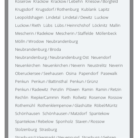
Koserow
Krackow
Krackow / Lebehn
Kriesow / Borgfeld
Krugsdorf
Krugsdorf / Rothenburg
Kublank
Lapitz
Leopoldshagen
Lindetal
Lindetal / Dewitz
Luckow
Luckow / Rieth
Lübs
Lübs / Heinrichshof
Löcknitz
Mallin
Mescherin / Radekow
Mescherin / Staffelde
Möllenbeck
Mölln / Wrodow
Neubrandenburg
Neubrandenburg / Broda
Neubrandenburg / Neubrandenburg Ost
Neuendorf
Neuenkirchen
Neuenkirchen / Neverin
Neustrelitz
Neverin
Oberuckersee / Seehausen
Osina
Papendorf
Pasewalk
Penkun
Penkun / Battinsthal
Penkun / Grünz
Penkun / Radewitz
Penzlin
Plöwen
Ramin
Ramin / Retzin
Rechlin
Riepke/Cammin
Rieth
Rollwitz
Rosenow
Rossow
Rothemühl
Rothenklempenow / Glashütte
Röbel/Müritz
Schönhausen
Schönhausen / Matzdorf
Spantekow
Spantekow / Rebelow
Sponholz
Staven / Rossow
Stolzenburg
Strasburg
Strasburg (Uckermark) / Neuensund
Strasburg / Gehren