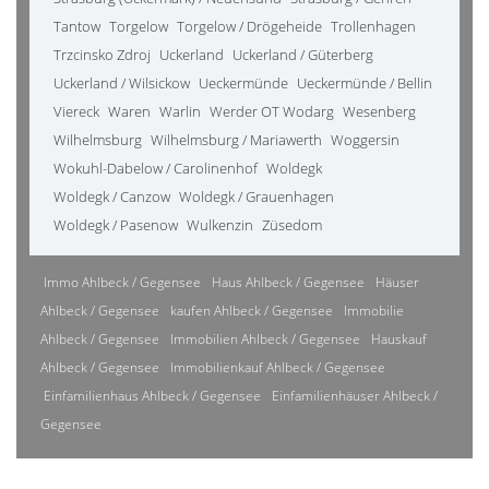
Tantow
Torgelow
Torgelow / Drögeheide
Trollenhagen
Trzcinsko Zdroj
Uckerland
Uckerland / Güterberg
Uckerland / Wilsickow
Ueckermünde
Ueckermünde / Bellin
Viereck
Waren
Warlin
Werder OT Wodarg
Wesenberg
Wilhelmsburg
Wilhelmsburg / Mariawerth
Woggersin
Wokuhl-Dabelow / Carolinenhof
Woldegk
Woldegk / Canzow
Woldegk / Grauenhagen
Woldegk / Pasenow
Wulkenzin
Züsedom
Immo Ahlbeck / Gegensee
Haus Ahlbeck / Gegensee
Häuser
Ahlbeck / Gegensee
kaufen Ahlbeck / Gegensee
Immobilie
Ahlbeck / Gegensee
Immobilien Ahlbeck / Gegensee
Hauskauf
Ahlbeck / Gegensee
Immobilienkauf Ahlbeck / Gegensee
Einfamilienhaus Ahlbeck / Gegensee
Einfamilienhäuser Ahlbeck /
Gegensee