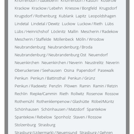
Knorrendorf / Gädebehn
Knorrendorf / Kastorf
Koserow
Krackow
Krackow / Lebehn
Kriesow / Borgfeld
Krugsdorf
Krugsdorf / Rothenburg
Kublank
Lapitz
Leopoldshagen
Lindetal
Lindetal / Dewitz
Luckow
Luckow / Rieth
Lübs
Lübs / Heinrichshof
Löcknitz
Mallin
Mescherin / Radekow
Mescherin / Staffelde
Möllenbeck
Mölln / Wrodow
Neubrandenburg
Neubrandenburg / Broda
Neubrandenburg / Neubrandenburg Ost
Neuendorf
Neuenkirchen
Neuenkirchen / Neverin
Neustrelitz
Neverin
Oberuckersee / Seehausen
Osina
Papendorf
Pasewalk
Penkun
Penkun / Battinsthal
Penkun / Grünz
Penkun / Radewitz
Penzlin
Plöwen
Ramin
Ramin / Retzin
Rechlin
Riepke/Cammin
Rieth
Rollwitz
Rosenow
Rossow
Rothemühl
Rothenklempenow / Glashütte
Röbel/Müritz
Schönhausen
Schönhausen / Matzdorf
Spantekow
Spantekow / Rebelow
Sponholz
Staven / Rossow
Stolzenburg
Strasburg
Strasburg (Uckermark) / Neuensund
Strasburg / Gehren