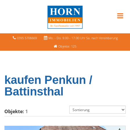
0395 5706669
Mo. - Do. 9.00 - 17.00 Uhr Sa. nach Vereinbarung
Objekte: 125
kaufen Penkun /
Battinsthal
Objekte:
1