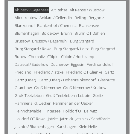
Ahlbeck / Gegensee
Alt Rehse
Alt Rehse / Wustrow
Altentreptow
Anklam / Gellendin
Belling
Bergholz
Blankenhof
Blankenhof / Chemnitz
Blankensee
Blumenhagen
Boldekow
Brunn
Brunn OT Dahlen
Brüssow
Brüssow / Bagemühl
Burg Stargard
Burg Stargard / Rowa
Burg Stargard/ Loitz
Burg Stargrad
Burow
Chemnitz
Cölpin
Cölpin / Hochkamp
Datzetal / Sadelkow
Ducherow
Eggesin
Ferdinandshof
Friedland
Friedland / Jatzke
Friedland OT Glienke
Gartz
Gartz (Oder)
Gartz (Oder) / Hohenreinkendorf
Glashütte
Grambow
Groß Nemerow
Groß Nemerow / Krickow
Groß Teetzleben
Groß Teetzleben / Lebbin
Göritz
Hammer a. d. Uecker
Hammer an der Uecker
Heinrichswalde
Hintersee
Holldorf OT Ballwitz
Holldorf OT Rowa
Jatzke
Jatznick
Jatznick / Sandförde
Jatznick/ Blumenhagen
Karlshagen
Klein Helle