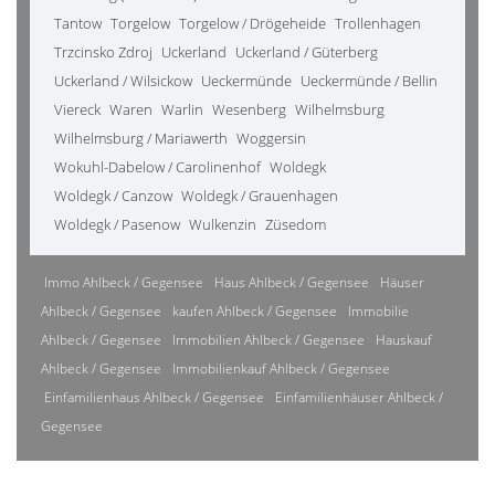
Tantow
Torgelow
Torgelow / Drögeheide
Trollenhagen
Trzcinsko Zdroj
Uckerland
Uckerland / Güterberg
Uckerland / Wilsickow
Ueckermünde
Ueckermünde / Bellin
Viereck
Waren
Warlin
Wesenberg
Wilhelmsburg
Wilhelmsburg / Mariawerth
Woggersin
Wokuhl-Dabelow / Carolinenhof
Woldegk
Woldegk / Canzow
Woldegk / Grauenhagen
Woldegk / Pasenow
Wulkenzin
Züsedom
Immo Ahlbeck / Gegensee
Haus Ahlbeck / Gegensee
Häuser
Ahlbeck / Gegensee
kaufen Ahlbeck / Gegensee
Immobilie
Ahlbeck / Gegensee
Immobilien Ahlbeck / Gegensee
Hauskauf
Ahlbeck / Gegensee
Immobilienkauf Ahlbeck / Gegensee
Einfamilienhaus Ahlbeck / Gegensee
Einfamilienhäuser Ahlbeck /
Gegensee