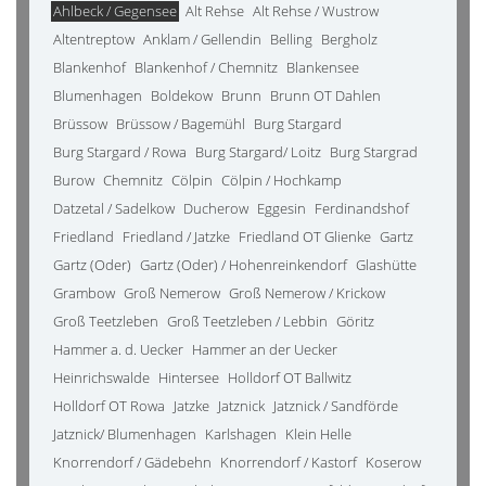
Ahlbeck / Gegensee
Alt Rehse
Alt Rehse / Wustrow
Altentreptow
Anklam / Gellendin
Belling
Bergholz
Blankenhof
Blankenhof / Chemnitz
Blankensee
Blumenhagen
Boldekow
Brunn
Brunn OT Dahlen
Brüssow
Brüssow / Bagemühl
Burg Stargard
Burg Stargard / Rowa
Burg Stargard/ Loitz
Burg Stargrad
Burow
Chemnitz
Cölpin
Cölpin / Hochkamp
Datzetal / Sadelkow
Ducherow
Eggesin
Ferdinandshof
Friedland
Friedland / Jatzke
Friedland OT Glienke
Gartz
Gartz (Oder)
Gartz (Oder) / Hohenreinkendorf
Glashütte
Grambow
Groß Nemerow
Groß Nemerow / Krickow
Groß Teetzleben
Groß Teetzleben / Lebbin
Göritz
Hammer a. d. Uecker
Hammer an der Uecker
Heinrichswalde
Hintersee
Holldorf OT Ballwitz
Holldorf OT Rowa
Jatzke
Jatznick
Jatznick / Sandförde
Jatznick/ Blumenhagen
Karlshagen
Klein Helle
Knorrendorf / Gädebehn
Knorrendorf / Kastorf
Koserow