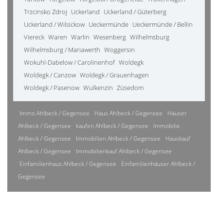
Trzcinsko Zdroj
Uckerland
Uckerland / Güterberg
Uckerland / Wilsickow
Ueckermünde
Ueckermünde / Bellin
Viereck
Waren
Warlin
Wesenberg
Wilhelmsburg
Wilhelmsburg / Mariawerth
Woggersin
Wokuhl-Dabelow / Carolinenhof
Woldegk
Woldegk / Canzow
Woldegk / Grauenhagen
Woldegk / Pasenow
Wulkenzin
Züsedom
Immo Ahlbeck / Gegensee
Haus Ahlbeck / Gegensee
Häuser
Ahlbeck / Gegensee
kaufen Ahlbeck / Gegensee
Immobilie
Ahlbeck / Gegensee
Immobilien Ahlbeck / Gegensee
Hauskauf
Ahlbeck / Gegensee
Immobilienkauf Ahlbeck / Gegensee
Einfamilienhaus Ahlbeck / Gegensee
Einfamilienhäuser Ahlbeck /
Gegensee