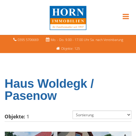
0395 5706669
Mo. - Do. 9.00 - 17.00 Uhr Sa. nach Vereinbarung
Objekte: 125
Haus Woldegk /
Pasenow
Objekte:
1