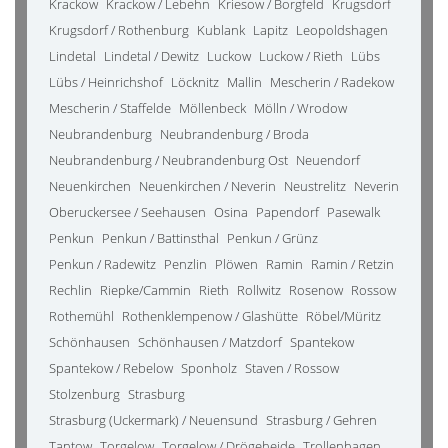
Krackow
Krackow / Lebehn
Kriesow / Borgfeld
Krugsdorf
Krugsdorf / Rothenburg
Kublank
Lapitz
Leopoldshagen
Lindetal
Lindetal / Dewitz
Luckow
Luckow / Rieth
Lübs
Lübs / Heinrichshof
Löcknitz
Mallin
Mescherin / Radekow
Mescherin / Staffelde
Möllenbeck
Mölln / Wrodow
Neubrandenburg
Neubrandenburg / Broda
Neubrandenburg / Neubrandenburg Ost
Neuendorf
Neuenkirchen
Neuenkirchen / Neverin
Neustrelitz
Neverin
Oberuckersee / Seehausen
Osina
Papendorf
Pasewalk
Penkun
Penkun / Battinsthal
Penkun / Grünz
Penkun / Radewitz
Penzlin
Plöwen
Ramin
Ramin / Retzin
Rechlin
Riepke/Cammin
Rieth
Rollwitz
Rosenow
Rossow
Rothemühl
Rothenklempenow / Glashütte
Röbel/Müritz
Schönhausen
Schönhausen / Matzdorf
Spantekow
Spantekow / Rebelow
Sponholz
Staven / Rossow
Stolzenburg
Strasburg
Strasburg (Uckermark) / Neuensund
Strasburg / Gehren
Tantow
Torgelow
Torgelow / Drögeheide
Trollenhagen