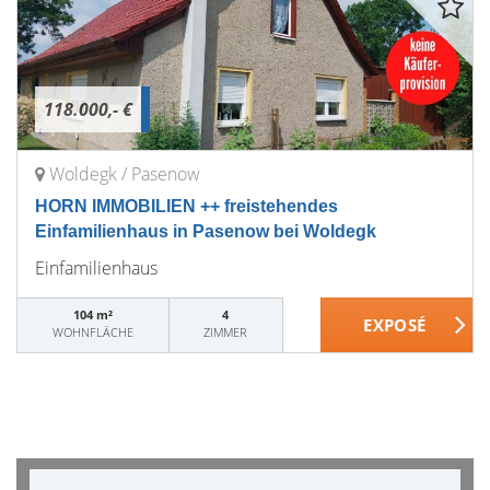
118.000,- €
Woldegk / Pasenow
HORN IMMOBILIEN ++ freistehendes
Einfamilienhaus in Pasenow bei Woldegk
Einfamilienhaus
104 m²
4
WOHNFLÄCHE
ZIMMER