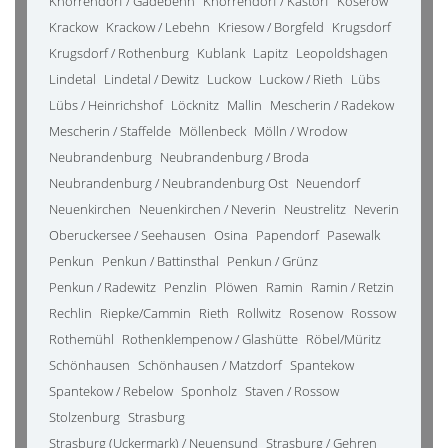
Knorrendorf / Gädebehn
Knorrendorf / Kastorf
Koserow
Krackow
Krackow / Lebehn
Kriesow / Borgfeld
Krugsdorf
Krugsdorf / Rothenburg
Kublank
Lapitz
Leopoldshagen
Lindetal
Lindetal / Dewitz
Luckow
Luckow / Rieth
Lübs
Lübs / Heinrichshof
Löcknitz
Mallin
Mescherin / Radekow
Mescherin / Staffelde
Möllenbeck
Mölln / Wrodow
Neubrandenburg
Neubrandenburg / Broda
Neubrandenburg / Neubrandenburg Ost
Neuendorf
Neuenkirchen
Neuenkirchen / Neverin
Neustrelitz
Neverin
Oberuckersee / Seehausen
Osina
Papendorf
Pasewalk
Penkun
Penkun / Battinsthal
Penkun / Grünz
Penkun / Radewitz
Penzlin
Plöwen
Ramin
Ramin / Retzin
Rechlin
Riepke/Cammin
Rieth
Rollwitz
Rosenow
Rossow
Rothemühl
Rothenklempenow / Glashütte
Röbel/Müritz
Schönhausen
Schönhausen / Matzdorf
Spantekow
Spantekow / Rebelow
Sponholz
Staven / Rossow
Stolzenburg
Strasburg
Strasburg (Uckermark) / Neuensund
Strasburg / Gehren