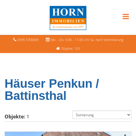
0395 5706669
Mo. - Do. 9.00 - 17.00 Uhr Sa. nach Vereinbarung
Objekte: 125
Häuser Penkun /
Battinsthal
Objekte:
1