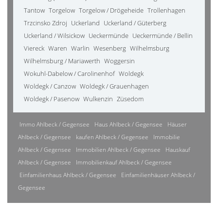
Tantow
Torgelow
Torgelow / Drögeheide
Trollenhagen
Trzcinsko Zdroj
Uckerland
Uckerland / Güterberg
Uckerland / Wilsickow
Ueckermünde
Ueckermünde / Bellin
Viereck
Waren
Warlin
Wesenberg
Wilhelmsburg
Wilhelmsburg / Mariawerth
Woggersin
Wokuhl-Dabelow / Carolinenhof
Woldegk
Woldegk / Canzow
Woldegk / Grauenhagen
Woldegk / Pasenow
Wulkenzin
Züsedom
Immo Ahlbeck / Gegensee
Haus Ahlbeck / Gegensee
Häuser
Ahlbeck / Gegensee
kaufen Ahlbeck / Gegensee
Immobilie
Ahlbeck / Gegensee
Immobilien Ahlbeck / Gegensee
Hauskauf
Ahlbeck / Gegensee
Immobilienkauf Ahlbeck / Gegensee
Einfamilienhaus Ahlbeck / Gegensee
Einfamilienhäuser Ahlbeck /
Gegensee