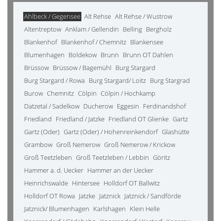
Ahlbeck / Gegensee
Alt Rehse
Alt Rehse / Wustrow
Altentreptow
Anklam / Gellendin
Belling
Bergholz
Blankenhof
Blankenhof / Chemnitz
Blankensee
Blumenhagen
Boldekow
Brunn
Brunn OT Dahlen
Brüssow
Brüssow / Bagemühl
Burg Stargard
Burg Stargard / Rowa
Burg Stargard/ Loitz
Burg Stargrad
Burow
Chemnitz
Cölpin
Cölpin / Hochkamp
Datzetal / Sadelkow
Ducherow
Eggesin
Ferdinandshof
Friedland
Friedland / Jatzke
Friedland OT Glienke
Gartz
Gartz (Oder)
Gartz (Oder) / Hohenreinkendorf
Glashütte
Grambow
Groß Nemerow
Groß Nemerow / Krickow
Groß Teetzleben
Groß Teetzleben / Lebbin
Göritz
Hammer a. d. Uecker
Hammer an der Uecker
Heinrichswalde
Hintersee
Holldorf OT Ballwitz
Holldorf OT Rowa
Jatzke
Jatznick
Jatznick / Sandförde
Jatznick/ Blumenhagen
Karlshagen
Klein Helle