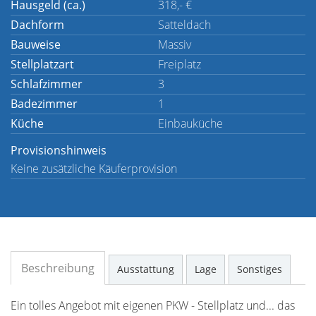
Hausgeld (ca.)
318,- €
Dachform
Satteldach
Bauweise
Massiv
Stellplatzart
Freiplatz
Schlafzimmer
3
Badezimmer
1
Küche
Einbauküche
Provisionshinweis
Keine zusätzliche Käuferprovision
Beschreibung
Ausstattung
Lage
Sonstiges
Ein tolles Angebot mit eigenen PKW - Stellplatz und... das