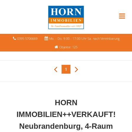
0395 5706669
Mo. - Do. 9.00 - 17.00 Uhr Sa. nach Vereinbarung
Objekte: 125
1
HORN
IMMOBILIEN++VERKAUFT!
Neubrandenburg, 4-Raum