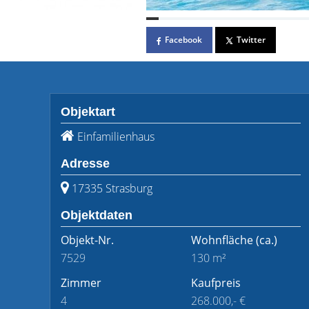
Facebook
Twitter
Objektart
Einfamilienhaus
Adresse
17335 Strasburg
Objektdaten
Objekt-Nr.
Wohnfläche
(ca.)
7529
130 m²
Zimmer
Kaufpreis
4
268.000,- €