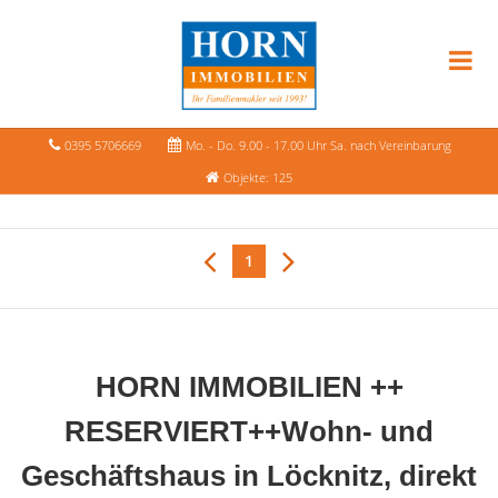
0395 5706669
Mo. - Do. 9.00 - 17.00 Uhr Sa. nach Vereinbarung
Objekte: 125
1
HORN IMMOBILIEN ++
RESERVIERT++Wohn- und
Geschäftshaus in Löcknitz, direkt