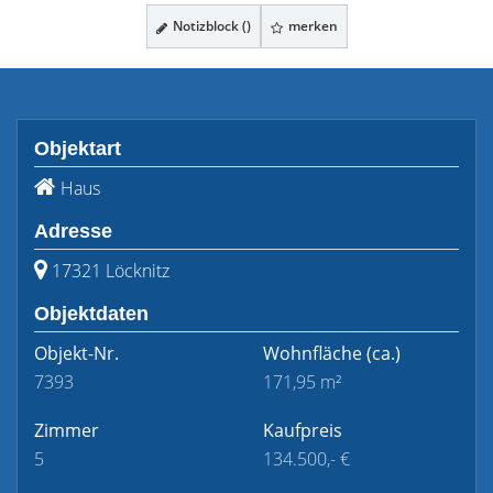
Notizblock (
)
merken
Objektart
Haus
Adresse
17321 Löcknitz
Objektdaten
Objekt-Nr.
Wohnfläche
(ca.)
7393
171,95 m²
Zimmer
Kaufpreis
5
134.500,- €