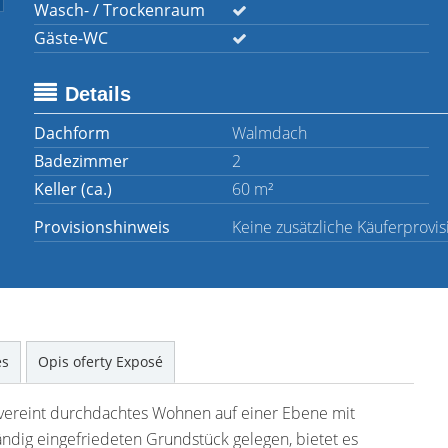
Wasch- / Trockenraum
Gäste-WC
Details
Dachform
Walmdach
Badezimmer
2
Keller (ca.)
60 m²
Provisionshinweis
Keine zusätzliche Käuferprovis
es
Opis oferty Exposé
 vereint durchdachtes Wohnen auf einer Ebene mit
ändig eingefriedeten Grundstück gelegen, bietet es