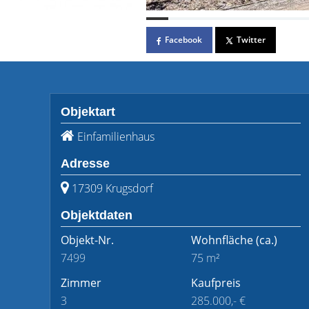
Facebook
Twitter
Objektart
Einfamilienhaus
Adresse
17309 Krugsdorf
Objektdaten
Objekt-Nr.
Wohnfläche
(ca.)
7499
75 m²
Zimmer
Kaufpreis
3
285.000,- €