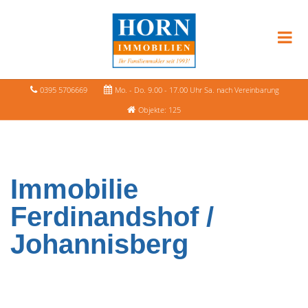
0395 5706669
Mo. - Do. 9.00 - 17.00 Uhr Sa. nach Vereinbarung
Objekte: 125
Immobilie
Ferdinandshof /
Johannisberg