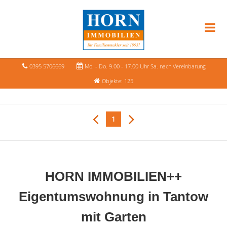
0395 5706669
Mo. - Do. 9.00 - 17.00 Uhr Sa. nach Vereinbarung
Objekte: 125
1
HORN IMMOBILIEN++
Eigentumswohnung in Tantow
mit Garten