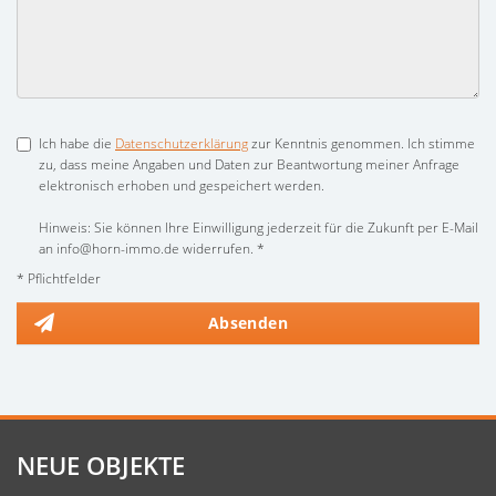
Ich habe die
Datenschutzerklärung
zur Kenntnis genommen. Ich stimme
zu, dass meine Angaben und Daten zur Beantwortung meiner Anfrage
elektronisch erhoben und gespeichert werden.
Hinweis: Sie können Ihre Einwilligung jederzeit für die Zukunft per E-Mail
an info@horn-immo.de widerrufen. *
* Pflichtfelder
Absenden
NEUE OBJEKTE