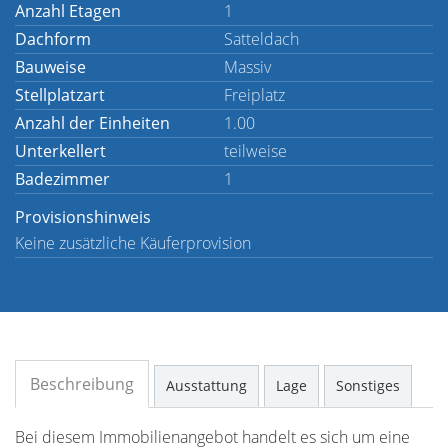
Anzahl Etagen
1
Dachform
Satteldach
Bauweise
Massiv
Stellplatzart
Freiplatz
Anzahl der Einheiten
1.00
Unterkellert
teilweise
Badezimmer
1
Provisionshinweis
Keine zusätzliche Käuferprovision
Beschreibung
Ausstattung
Lage
Sonstiges
Bei diesem Immobilienangebot handelt es sich um eine