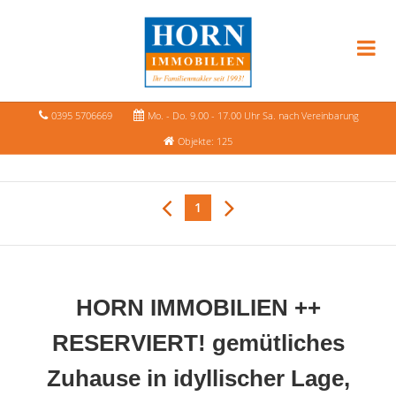
0395 5706669
Mo. - Do. 9.00 - 17.00 Uhr Sa. nach Vereinbarung
Objekte: 125
1
HORN IMMOBILIEN ++
RESERVIERT! gemütliches
Zuhause in idyllischer Lage,