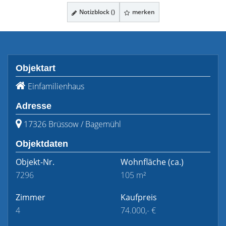
Notizblock (
)
merken
Objektart
Einfamilienhaus
Adresse
17326 Brüssow / Bagemühl
Objektdaten
Objekt-Nr.
Wohnfläche
(ca.)
7296
105 m²
Zimmer
Kaufpreis
4
74.000,- €