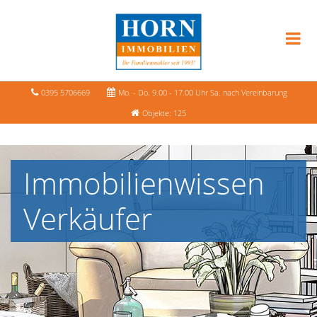
0395 5706669
Mo. - Do. 9.00 - 17.00 Uhr Sa. nach Vereinbarung
Objekte: 125
Immobilienwissen
Verkäufer