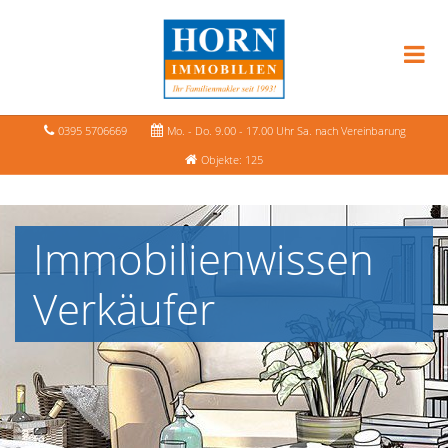
0395 5706669
Mo. - Do. 9.00 - 17.00 Uhr Sa. nach Vereinbarung
Objekte: 125
Immobilienwissen
Verkäufer