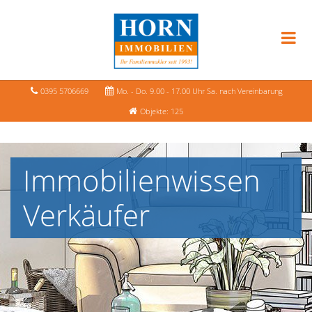
0395 5706669
Mo. - Do. 9.00 - 17.00 Uhr Sa. nach Vereinbarung
Objekte: 125
Immobilienwissen
Verkäufer