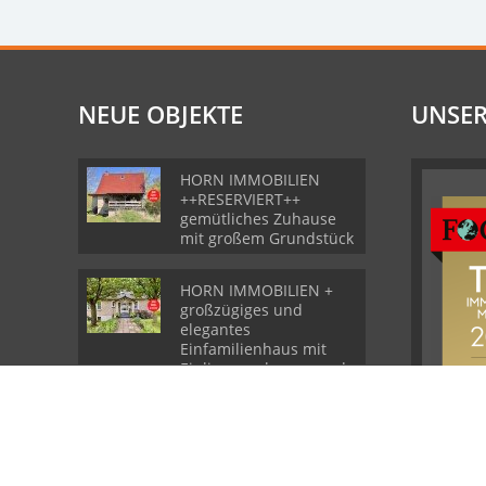
NEUE OBJEKTE
UNSER
HORN IMMOBILIEN
++RESERVIERT++
gemütliches Zuhause
mit großem Grundstück
HORN IMMOBILIEN +
großzügiges und
elegantes
Einfamilienhaus mit
Einliegerwohnung und
Garage in Gartz
HORN IMMOBILIEN
++RESERVIERT++
großzügige Wohnung
mit Terrasse und
Garage in Grambow bei