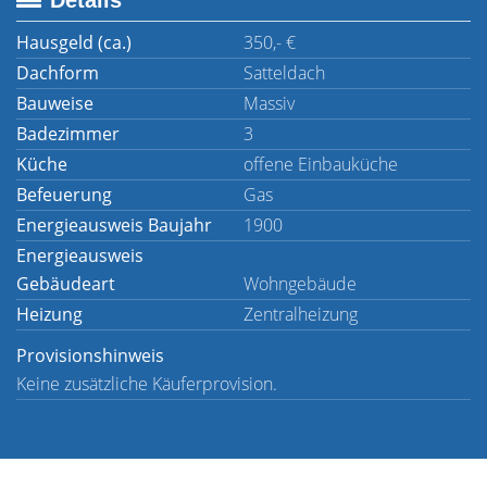
Details
Hausgeld (ca.)
350,- €
Dachform
Satteldach
Bauweise
Massiv
Badezimmer
3
Küche
offene Einbauküche
Befeuerung
Gas
Energieausweis Baujahr
1900
Energieausweis
Gebäudeart
Wohngebäude
Heizung
Zentralheizung
Provisionshinweis
Keine zusätzliche Käuferprovision.