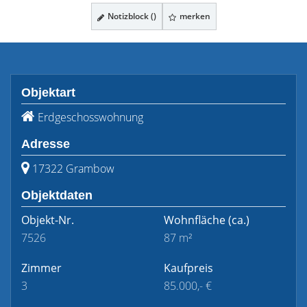
Notizblock (
)
merken
Objektart
Erdgeschosswohnung
Adresse
17322 Grambow
Objektdaten
Objekt-Nr.
Wohnfläche
(ca.)
7526
87 m²
Zimmer
Kaufpreis
3
85.000,- €