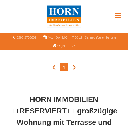
0395 5706669
Mo. - Do. 9.00 - 17.00 Uhr Sa. nach Vereinbarung
Objekte: 125
1
HORN IMMOBILIEN
++RESERVIERT++ großzügige
Wohnung mit Terrasse und