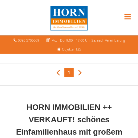
0395 5706669
Mo. - Do. 9.00 - 17.00 Uhr Sa. nach Vereinbarung
Objekte: 125
1
HORN IMMOBILIEN ++
VERKAUFT! schönes
Einfamilienhaus mit großem