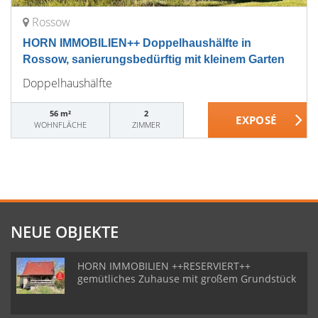
Rossow
HORN IMMOBILIEN++ Doppelhaushälfte in
Rossow, sanierungsbedürftig mit kleinem Garten
Doppelhaushälfte
56 m²
2
WOHNFLÄCHE
ZIMMER
NEUE OBJEKTE
HORN IMMOBILIEN ++RESERVIERT++
gemütliches Zuhause mit großem Grundstück