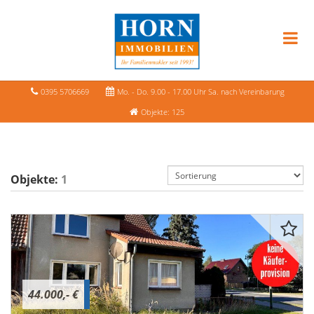
0395 5706669
Mo. - Do. 9.00 - 17.00 Uhr Sa. nach Vereinbarung
Objekte: 125
Objekte:
1
44.000,- €